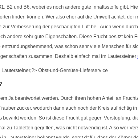
 B1, B2 und B6, wobei es noch andere gute Inhaltsstoffe gibt. H
sorten finden können. Wer also eher auf die Umwelt achtet, de
ade zur Verbesserung der geschädigten Luft bei. Auch wenn dur
doch andere sehr gute Eigenschaften. Diese Frucht besitzt kein F
e entzündungshemmend, was schon sehr viele Menschen für sic
Eigenschaften zusammen. Deshalb einfach mal im Lautersteiner
?
em Ja beantwortet werden. Durch ihren hohen Anteil an Fruchtzuc
raubenzucker, wodurch dann auch noch der Kreislauf richtig 
as bewirkt werden. So ist diese Frucht gut gegen Verstopfung, d
l zu Tabletten gegriffen, was nicht notwendig ist. Also wer Vers
n Lautersteiner bekannt wurde, sorgt dafür, dass der Körper d